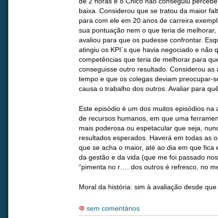
de 2 horas e o Chico não conseguiu percebe
baixa. Considerou que se tratou da maior fal
para com ele em 20 anos de carreira exempl
sua pontuação nem o que teria de melhorar,
avaliou para que os pudesse confrontar. E
atingiu os KPI´s que havia negociado e não q
competências que teria de melhorar para qu
conseguisse outro resultado. Considerou as
tempo e que os colegas deviam preocupar-s
causa o trabalho dos outros. Avaliar para qu
Este episódio é um dos muitos episódios na a
de recursos humanos, em que uma ferramenta
mais poderosa ou espetacular que seja, nunc
resultados esperados. Haverá em todas as 
que se acha o maior, até ao dia em que fica 
da gestão e da vida (que me foi passado no
“pimenta no r…. dos outros é refresco, no m
Moral da história: sim à avaliação desde que
sem comentários