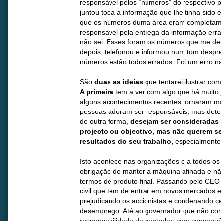
responsável pelos “números” do respectivo p
juntou toda a informação que lhe tinha sido 
que os números duma área eram completame
responsável pela entrega da informação erra
não sei. Esses foram os números que me de
depois, telefonou e informou num tom despr
números estão todos errados. Foi um erro na
São
duas as ideias
que tentarei ilustrar com
A primeira
tem a ver com algo que há muito 
alguns acontecimentos recentes tornaram ma
pessoas adoram ser responsáveis, mas detes
de outra forma,
desejam ser consideradas
projecto ou objectivo, mas não querem s
resultados do seu trabalho,
especialmente 
Isto acontece nas organizações e a todos os
obrigação de manter a máquina afinada e n
termos de produto final. Passando pelo CE
civil que tem de entrar em novos mercados 
prejudicando os accionistas e condenando c
desemprego. Até ao governador que não con
responsabilidade de controlar, com consequ