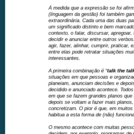
Á medida que a expressão se foi afir
(linguagem da gestão) foi também ga
extraordinária. Cada uma das duas p
um significado distinto e bem marcad
contexto, o falar, discursar, apregoar, 
decidir e anunciar entre outros verbo
agir, fazer, alinhar, cumprir, praticar,
entre elas pode retratar situações mui
interessantes.
A primeira combinação é “
talk the tal
situações em que pessoas e organiza
planeiam, anunciam decisões e depois 
decidido e anunciado acontece. Tod
em que se fazem grandes planos que
depois se voltam a fazer mais planos
concretizam. O pior é que, em muitos
habitua a esta forma de (não) funcion
O mesmo acontece com muitas pesso
decidem, por exemplo, programas de t