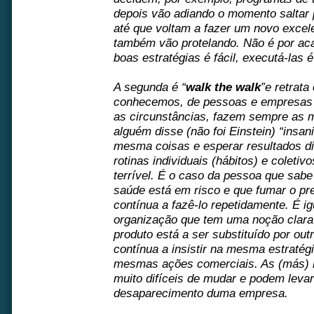
depois vão adiando o momento saltar 
até que voltam a fazer um novo excelen
também vão protelando. Não é por aca
boas estratégias é fácil, executá-las é 
A segunda é “
walk the walk
”e retrat
conhecemos, de pessoas e empresas
as circunstâncias, fazem sempre as
alguém disse (não foi Einstein) “insan
mesma coisas e esperar resultados dif
rotinas individuais (hábitos) e coletiv
terrível. É o caso da pessoa que sab
saúde está em risco e que fumar o pre
contínua a fazê-lo repetidamente. É i
organização que tem uma noção clar
produto está a ser substituído por ou
contínua a insistir na mesma estratégi
mesmas ações comerciais. As (más) r
muito difíceis de mudar e podem leva
desaparecimento duma empresa.