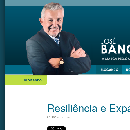
din
twiiter
Resiliência e Exp
há 305 semanas