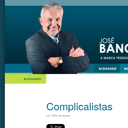
din
twiiter
Complicalistas
há +294 semanas