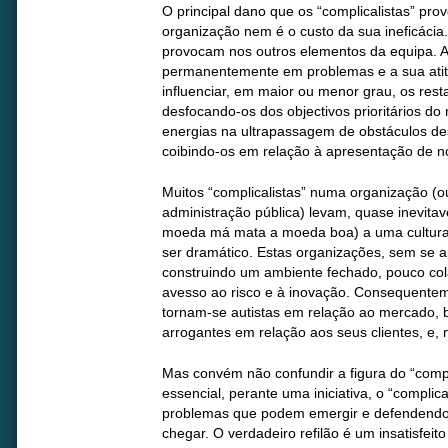
O principal dano que os “complicalistas” p
organização nem é o custo da sua ineficácia.
provocam nos outros elementos da equipa. A
permanentemente em problemas e a sua atit
influenciar, em maior ou menor grau, os res
desfocando-os dos objectivos prioritários d
energias na ultrapassagem de obstáculos des
coibindo-os em relação à apresentação de nov
Muitos “complicalistas” numa organização (
administração pública) levam, quase inevita
moeda má mata a moeda boa) a uma cultura 
ser dramático. Estas organizações, sem se 
construindo um ambiente fechado, pouco col
avesso ao risco e à inovação. Consequentem
tornam-se autistas em relação ao mercado, 
arrogantes em relação aos seus clientes, e, 
Mas convém não confundir a figura do “compli
essencial, perante uma iniciativa, o “complic
problemas que podem emergir e defendendo
chegar. O verdadeiro refilão é um insatisfei