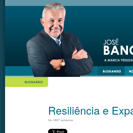
din
twiiter
Resiliência e Exp
há +867 semanas