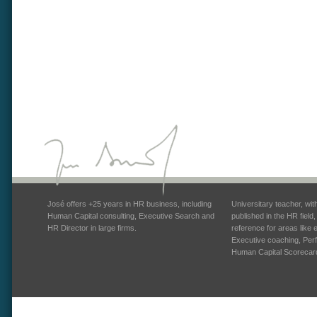
José offers +25 years in HR business, including
Universitary teacher, wi
Human Capital consulting, Executive Search and
published in the HR field
HR Director in large firms.
reference for areas like
Executive coaching, Pe
Human Capital Scorecar