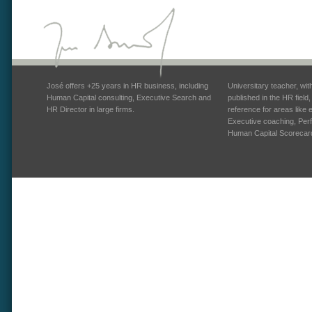
José offers +25 years in HR business, including
Universitary teacher, wi
Human Capital consulting, Executive Search and
published in the HR field
HR Director in large firms.
reference for areas like
Executive coaching, Pe
Human Capital Scorecar